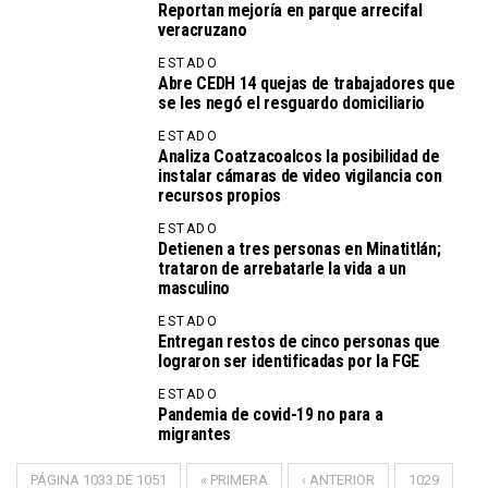
Reportan mejoría en parque arrecifal
veracruzano
ESTADO
Abre CEDH 14 quejas de trabajadores que
se les negó el resguardo domiciliario
ESTADO
Analiza Coatzacoalcos la posibilidad de
instalar cámaras de video vigilancia con
recursos propios
ESTADO
Detienen a tres personas en Minatitlán;
trataron de arrebatarle la vida a un
masculino
ESTADO
Entregan restos de cinco personas que
lograron ser identificadas por la FGE
ESTADO
Pandemia de covid-19 no para a
migrantes
PÁGINA 1033 DE 1051
« PRIMERA
‹ ANTERIOR
1029