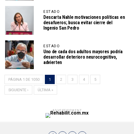
ESTADO
Descarta Nahle motivaciones políticas en
desafueros; busca evitar cierre del
Ingenio San Pedro
ESTADO
Uno de cada dos adultos mayores podría
desarrollar deterioro neurocognitivo,
advierten
PÁGINA 1 DE 1050
1
2
3
4
5
SIGUIENTE ›
ÚLTIMA »
ADVERTISEMENT