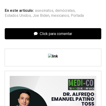
En este articulo:
asesinatos
,
demócratas
,
Estados Unidos
,
Joe Biden
,
mexicanos
,
Portada
Click para comentar