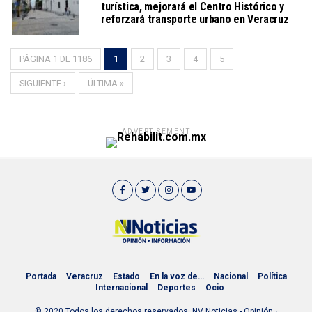
turística, mejorará el Centro Histórico y
reforzará transporte urbano en Veracruz
PÁGINA 1 DE 1186
1
2
3
4
5
SIGUIENTE ›
ÚLTIMA »
ADVERTISEMENT
Portada
Veracruz
Estado
En la voz de…
Nacional
Política
Internacional
Deportes
Ocio
© 2020 Todos los derechos reservados. NV Noticias - Opinión ∙