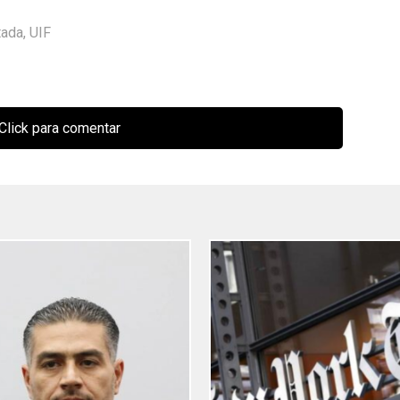
tada
,
UIF
Click para comentar