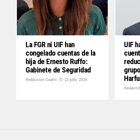
La FGR ni UIF han
UIF h
congelado cuentas de la
cuent
hija de Ernesto Ruffo:
reduc
Gabinete de Seguridad
grupo
Harf
Redacción Cuatro
23 julio, 2026
Redacció