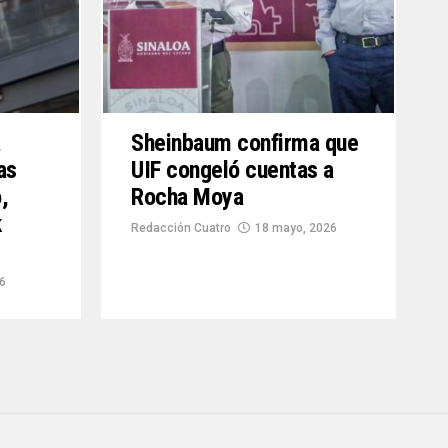
a
Sheinbaum confirma que
as
UIF congeló cuentas a
,
Rocha Moya
k
Redacción Cuatro
18 mayo, 2026
26