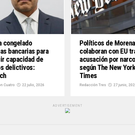
a congelado
Políticos de Moren
as bancarias para
colaboran con EU tr
ir capacidad de
acusación por narco
s delictivos:
según The New Yor
uch
Times
n Cuatro
22 julio, 2026
Redacción Tres
27 junio, 20
ADVERTISEMENT