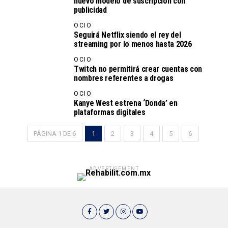
nuevo modelo de suscripción con
publicidad
OCIO
Seguirá Netflix siendo el rey del
streaming por lo menos hasta 2026
OCIO
Twitch no permitirá crear cuentas con
nombres referentes a drogas
OCIO
Kanye West estrena ‘Donda’ en
plataformas digitales
PÁGINA 1 DE 6
1
2
3
4
5
6
ADVERTISEMENT