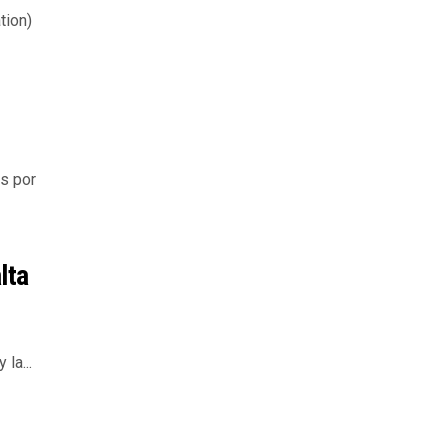
tion)
s por
lta
la...