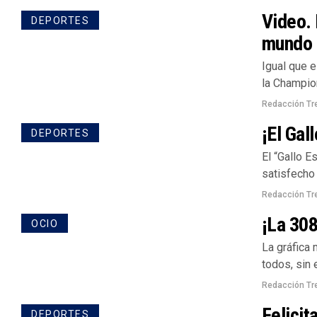
Video. 
DEPORTES
mundo
Igual que e
la Champion
Redacción Tr
¡El Gal
DEPORTES
El “Gallo 
satisfecho 
Redacción Tr
¡La 308
OCIO
La gráfica
todos, sin 
Redacción Tr
Felicit
DEPORTES