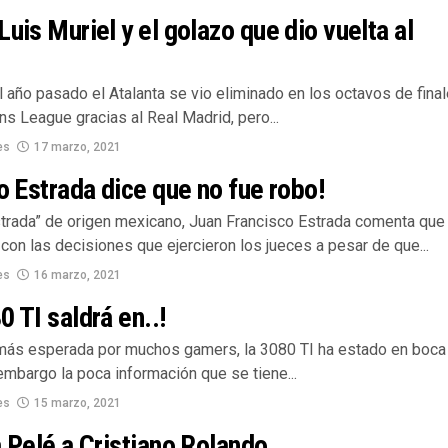
Luis Muriel y el golazo que dio vuelta al
l año pasado el Atalanta se vio eliminado en los octavos de fina
s League gracias al Real Madrid, pero...
es
17 marzo, 2021
lo Estrada dice que no fue robo!
Estrada” de origen mexicano, Juan Francisco Estrada comenta que
con las decisiones que ejercieron los jueces a pesar de que...
es
16 marzo, 2021
0 TI saldrá en..!
 más esperada por muchos gamers, la 3080 TI ha estado en boca
embargo la poca información que se tiene...
es
15 marzo, 2021
a Pelé a Cristiano Rolando