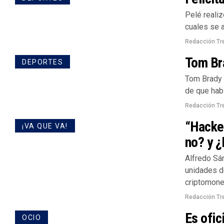
Pelé reali
cuales se 
Redacción Tr
Tom Bra
DEPORTES
Tom Brady 
de que habl
Redacción Tr
“Hacke
¡VA QUE VA!
no? y ¿
Alfredo Sá
unidades d
criptomone
Redacción Tr
Es ofic
OCIO