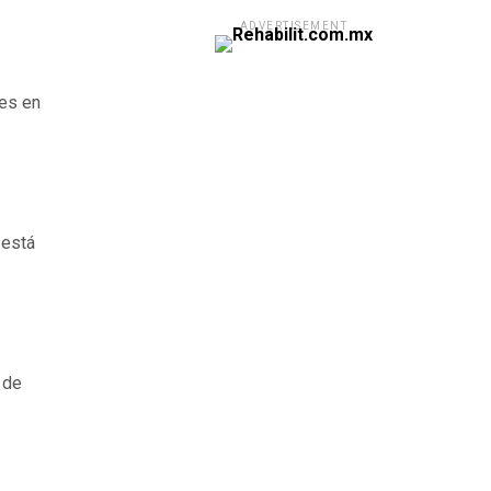
ADVERTISEMENT
les en
 está
 de