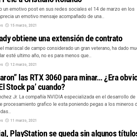
zo un emotivo post en sus redes sociales el 14 de marzo en los
aprecia un emotivo mensaje acompañado de una...
es
15 marzo, 2021
dy obtiene una extensión de contrato
el mariscal de campo considerado un gran veterano, ha dado m
ar esté ultimo año, no es para menos que...
es
12 marzo, 2021
aron” las RTX 3060 para minar… ¿Era obvi
El Stock pa’ cuando?
nchez Jr. La compañía NVIDIA especializada en el desarrollo de
e procesamiento grafico le esta poniendo pegas a los mineros 
das...
es
11 marzo, 2021
ial, PlayStation se queda sin algunos título