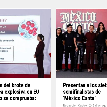
n del brote de
Presentan a los sie
ea explosiva en EU
semifinalistas de
o se comprueba:
‘México Canta’
Redacción Cuatro
2 días ago