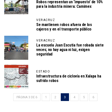
Robos representan un ‘impuesto’ de 10%
para la industria minera: Camimex
VERACRUZ
Se mantienen robos afuera de los
cajeros y en el transporte público
VERACRUZ
La escuela Juan Escutia fue robada siete
veces; no hay agua ni luz, exigen
seguridad
ESTADO
Infraestructura de ciclovía en Xalapa ha
sufrido robos
PÁGINA 3 DE 6
1
2
3
4
5
6