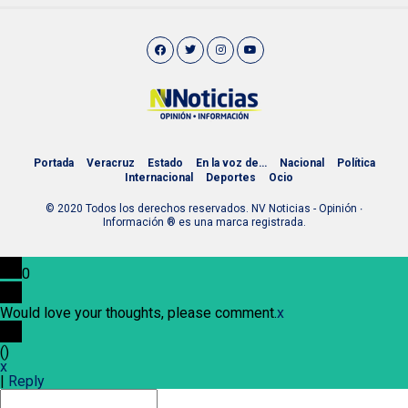
Portada
Veracruz
Estado
En la voz de…
Nacional
Política
Internacional
Deportes
Ocio
© 2020 Todos los derechos reservados. NV Noticias - Opinión ∙
Información ® es una marca registrada.
0
Would love your thoughts, please comment.
x
(
)
x
|
Reply