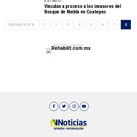
ESTADO
Vinculan a proceso a los invasores del
Bosque de Niebla en Coatepec
PÁGINA 8 DE 8
1
2
3
4
5
6
7
8
ADVERTISEMENT