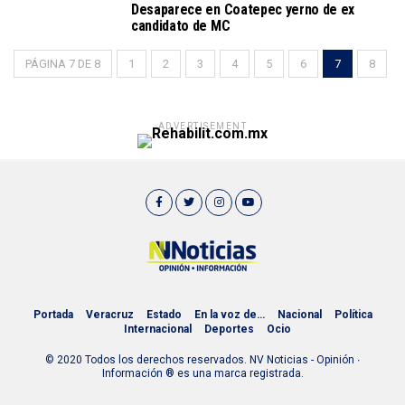
Desaparece en Coatepec yerno de ex
candidato de MC
PÁGINA 7 DE 8
1
2
3
4
5
6
7
8
ADVERTISEMENT
Portada
Veracruz
Estado
En la voz de…
Nacional
Política
Internacional
Deportes
Ocio
© 2020 Todos los derechos reservados. NV Noticias - Opinión ∙
Información ® es una marca registrada.