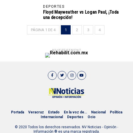
DEPORTES
Floyd Mayweather vs Logan Paul, ¡Toda
una decepción!
PÁGINA 1 DE 4
1
2
3
4
ADVERTISEMENT
Portada
Veracruz
Estado
En la voz de…
Nacional
Política
Internacional
Deportes
Ocio
© 2020 Todos los derechos reservados. NV Noticias - Opinión ∙
Información ® es una marca registrada.