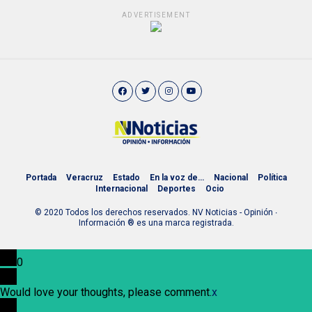
ADVERTISEMENT
Portada
Veracruz
Estado
En la voz de…
Nacional
Política
Internacional
Deportes
Ocio
© 2020 Todos los derechos reservados. NV Noticias - Opinión ∙
Información ® es una marca registrada.
0
Would love your thoughts, please comment.
x