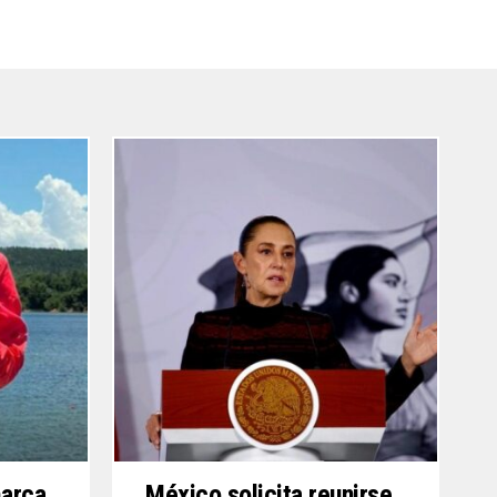
marca
México solicita reunirse