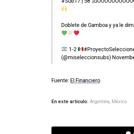
#Sub17
| 58′ ¡GOOOOOOOOO
Doblete de Gamboa y ya le di
1-2
#ProyectoSeleccion
(@miseleccionsubs)
November
Fuente:
El Financiero
En este articulo:
Argentina
,
México