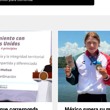
 que corresponda,
México supera su 