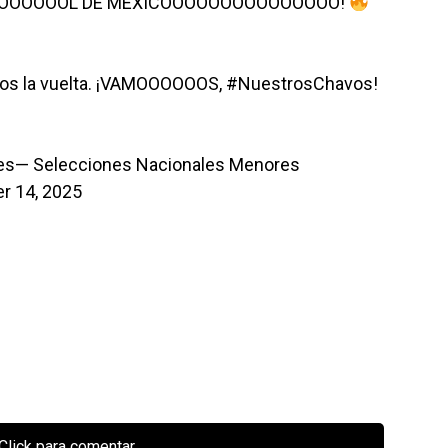
OOOOOOOL DE MÉXICOOOOOOOOOOOOOOO!
mos la vuelta. ¡VAMOOOOOOS,
#NuestrosChavos
!
es
— Selecciones Nacionales Menores
 14, 2025
Click para comentar