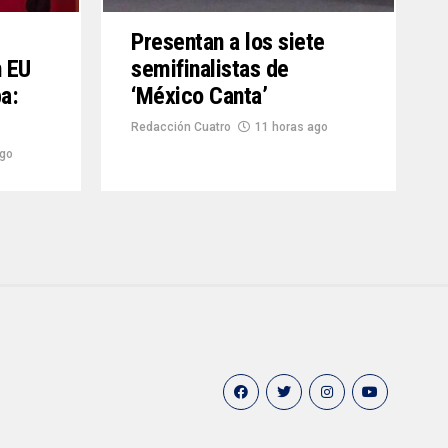
Presentan a los siete
n EU
semifinalistas de
a:
‘México Canta’
Redacción Cuatro
11 horas ago
ago