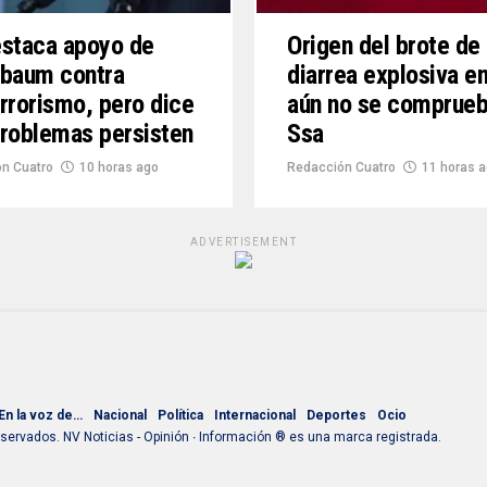
staca apoyo de
Origen del brote de
nbaum contra
diarrea explosiva e
rrorismo, pero dice
aún no se comprueb
roblemas persisten
Ssa
n Cuatro
10 horas ago
Redacción Cuatro
11 horas 
ADVERTISEMENT
En la voz de…
Nacional
Política
Internacional
Deportes
Ocio
ervados. NV Noticias - Opinión ∙ Información ® es una marca registrada.