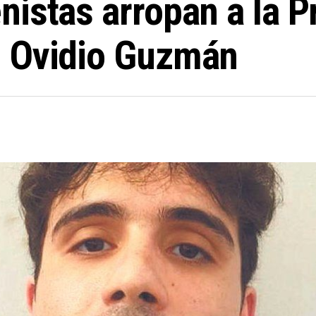
istas arropan a la P
n Ovidio Guzmán