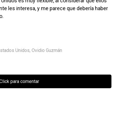
Unidos es muy flexible, al considerar que ellos
ente les interesa, y me parece que debería haber
o.
stados Unidos
,
Ovidio Guzmán
Click para comentar