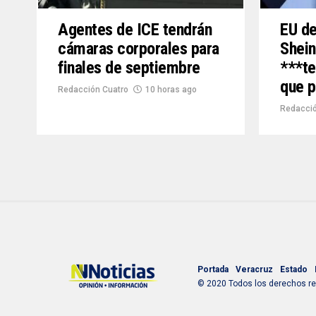
Agentes de ICE tendrán
EU de
cámaras corporales para
Shei
finales de septiembre
***te
que p
Redacción Cuatro
10 horas ago
Redacció
Portada
Veracruz
Estado
© 2020 Todos los derechos res