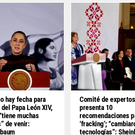
o hay fecha para
Comité de experto
a del Papa León XIV,
presenta 10
“tiene muchas
recomendaciones p
” de venir:
‘fracking’; “cambiar
nbaum
tecnologías”: Shei