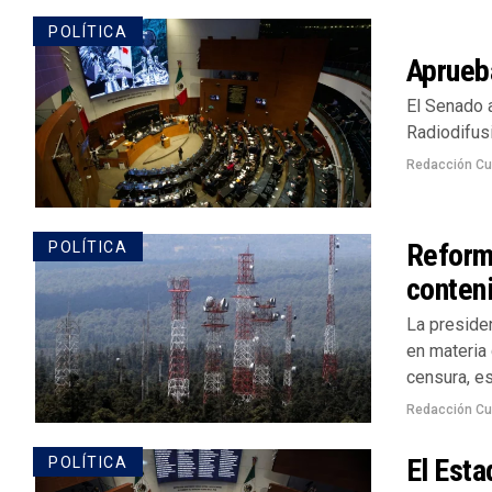
POLÍTICA
Aprueb
El Senado 
Radiodifus
Redacción Cu
Reform
POLÍTICA
conten
La preside
en materia
censura, es
Redacción Cu
El Esta
POLÍTICA