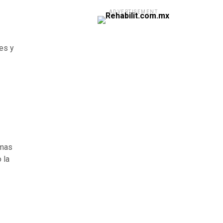
ADVERTISEMENT
es y
rmas
 la