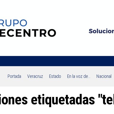
Portada
Veracruz
Estado
En la voz de…
Nacional
ciones etiquetadas "t