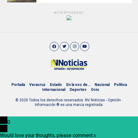
ADVERTISEMENT
Portada
Veracruz
Estado
En la voz de…
Nacional
Política
Internacional
Deportes
Ocio
© 2020 Todos los derechos reservados. NV Noticias - Opinión ∙
Información ® es una marca registrada.
0
Would love your thoughts, please comment.
x