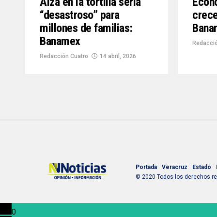
Alza en la tortilla sería
Econ
“desastroso” para
crece
millones de familias:
Bana
Banamex
Redacció
Redacción Cuatro
14 abril, 2026
Portada
Veracruz
Estado
© 2020 Todos los derechos res
0