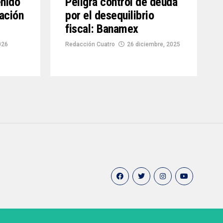
nido
Peligra control de deuda
lación
por el desequilibrio
fiscal: Banamex
026
Redacción Cuatro
26 diciembre, 2025