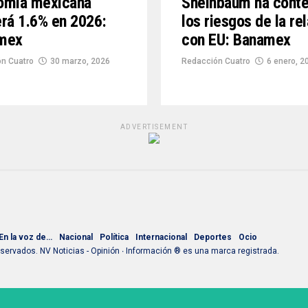
omía mexicana
Sheinbaum ha conte
rá 1.6% en 2026:
los riesgos de la re
mex
con EU: Banamex
n Cuatro
30 marzo, 2026
Redacción Cuatro
6 enero, 2
ADVERTISEMENT
En la voz de…
Nacional
Política
Internacional
Deportes
Ocio
ervados. NV Noticias - Opinión ∙ Información ® es una marca registrada.