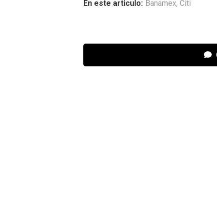
En este articulo:
Banamex
,
Citi