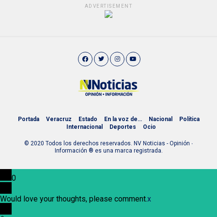
ADVERTISEMENT
Portada
Veracruz
Estado
En la voz de…
Nacional
Política
Internacional
Deportes
Ocio
© 2020 Todos los derechos reservados. NV Noticias - Opinión ∙
Información ® es una marca registrada.
0
Would love your thoughts, please comment.
x