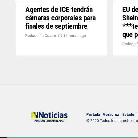
Agentes de ICE tendrán
EU de
cámaras corporales para
Shei
finales de septiembre
***te
que p
Redacción Cuatro
14 horas ago
Redacció
Portada
Veracruz
Estado
© 2020 Todos los derechos res