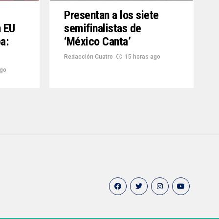
Presentan a los siete
n EU
semifinalistas de
a:
‘México Canta’
Redacción Cuatro
15 horas ago
ago