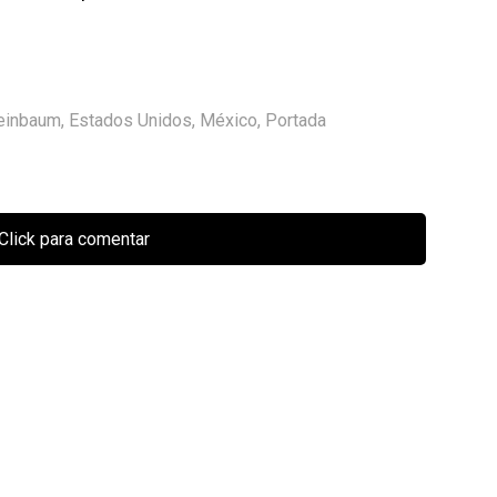
heinbaum
,
Estados Unidos
,
México
,
Portada
Click para comentar