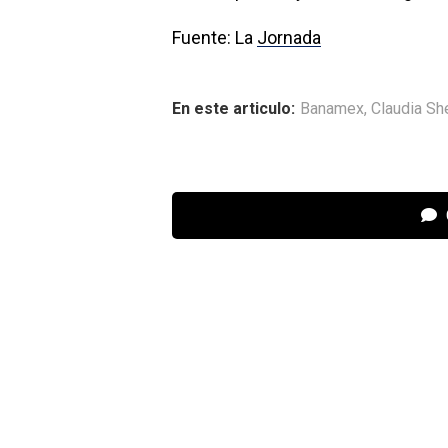
Fuente: La
Jornada
En este articulo:
Banamex
,
Claudia S