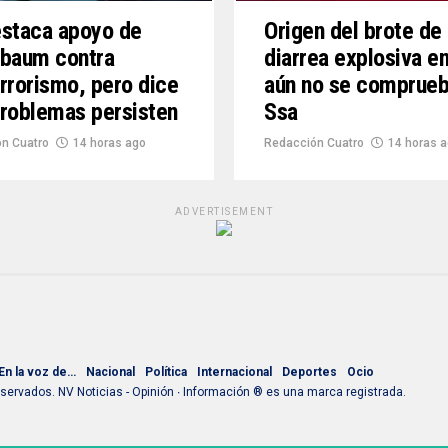
staca apoyo de
Origen del brote de
nbaum contra
diarrea explosiva e
rrorismo, pero dice
aún no se comprueb
roblemas persisten
Ssa
n Cuatro
14 horas ago
Redacción Cuatro
14 horas 
ADVERTISEMENT
En la voz de…
Nacional
Política
Internacional
Deportes
Ocio
ervados. NV Noticias - Opinión ∙ Información ® es una marca registrada.