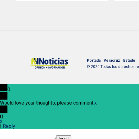
Portada
Veracruz
Estado
© 2020 Todos los derechos res
0
Would love your thoughts, please comment.
x
(
)
x
|
Reply
Insert