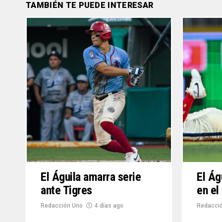
TAMBIÉN TE PUEDE INTERESAR
El Águila amarra serie
El Ág
ante Tigres
en el
Redacción Uno
4 días ago
Redacció