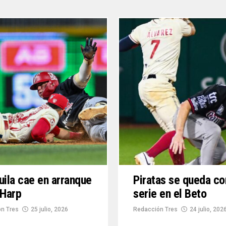
uila cae en arranque
Piratas se queda co
 Harp
serie en el Beto
n Tres
25 julio, 2026
Redacción Tres
24 julio, 202