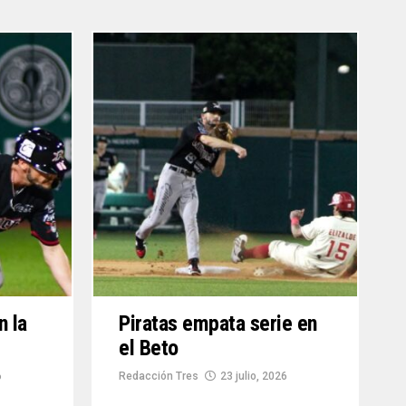
n la
Piratas empata serie en
el Beto
6
Redacción Tres
23 julio, 2026