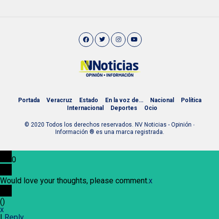
Portada
Veracruz
Estado
En la voz de…
Nacional
Política
Internacional
Deportes
Ocio
© 2020 Todos los derechos reservados. NV Noticias - Opinión ∙
Información ® es una marca registrada.
0
Would love your thoughts, please comment.
x
(
)
x
|
Reply