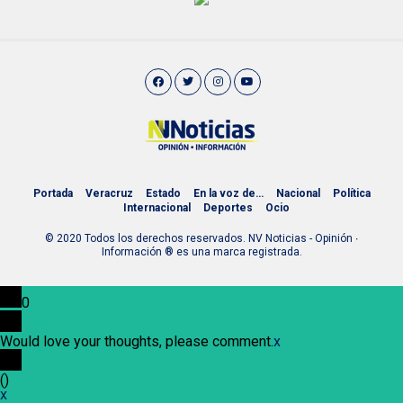
Portada
Veracruz
Estado
En la voz de…
Nacional
Política
Internacional
Deportes
Ocio
© 2020 Todos los derechos reservados. NV Noticias - Opinión ∙
Información ® es una marca registrada.
0
Would love your thoughts, please comment.
x
(
)
x