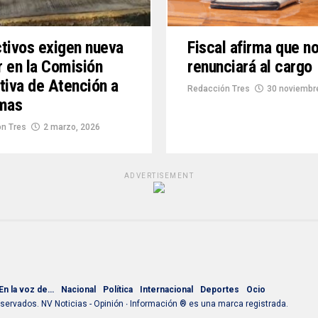
tivos exigen nueva
Fiscal afirma que n
ar en la Comisión
renunciará al cargo
tiva de Atención a
Redacción Tres
30 noviembr
imas
n Tres
2 marzo, 2026
ADVERTISEMENT
En la voz de…
Nacional
Política
Internacional
Deportes
Ocio
ervados. NV Noticias - Opinión ∙ Información ® es una marca registrada.