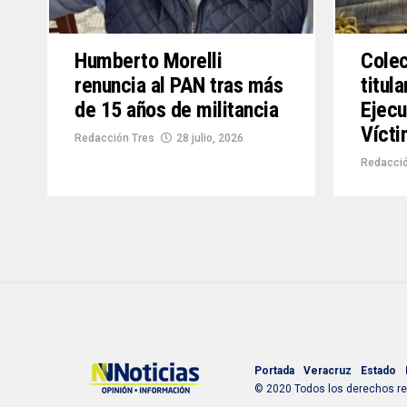
Humberto Morelli
Colec
renuncia al PAN tras más
titul
de 15 años de militancia
Ejecu
Víct
Redacción Tres
28 julio, 2026
Redacció
Portada
Veracruz
Estado
© 2020 Todos los derechos res