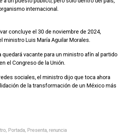
e a un puesto público, pero solo dentro del país,
 organismo internacional.
dívar concluye el 30 de noviembre de 2024,
el ministro Luis María Aguilar Morales.
a quedará vacante para un ministro afín al partido
 en el Congreso de la Unión.
redes sociales, el ministro dijo que toca ahora
solidación de la transformación de un México más
tro
,
Portada
,
Presenta
,
renuncia