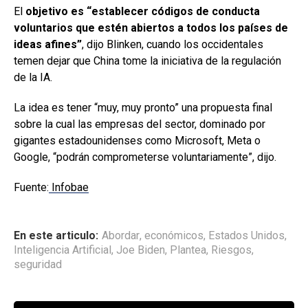
El
objetivo es “establecer códigos de conducta
voluntarios que estén abiertos a todos los países de
ideas afines”
, dijo Blinken, cuando los occidentales
temen dejar que China tome la iniciativa de la regulación
de la IA.
La idea es tener “muy, muy pronto” una propuesta final
sobre la cual las empresas del sector, dominado por
gigantes estadounidenses como Microsoft, Meta o
Google, “podrán comprometerse voluntariamente”, dijo.
Fuente:
Infobae
En este articulo:
Abordar
,
económicos
,
Estados Unidos
,
Inteligencia Artificial
,
Joe Biden
,
Plantea
,
Riesgos
,
seguridad