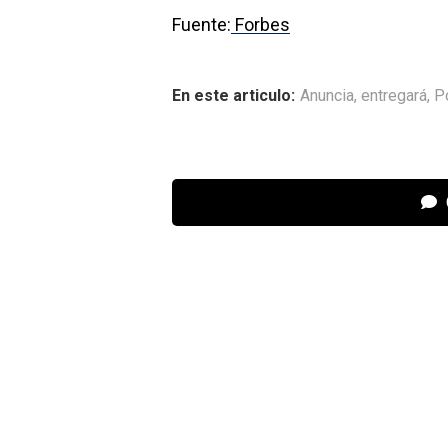
Fuente:
Forbes
En este articulo:
Anuncia
,
entregará
,
P