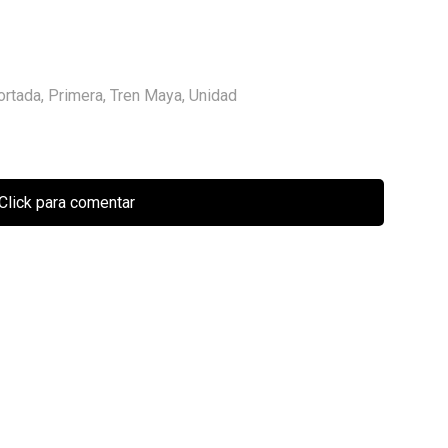
ortada
,
Primera
,
Tren Maya
,
Unidad
Click para comentar