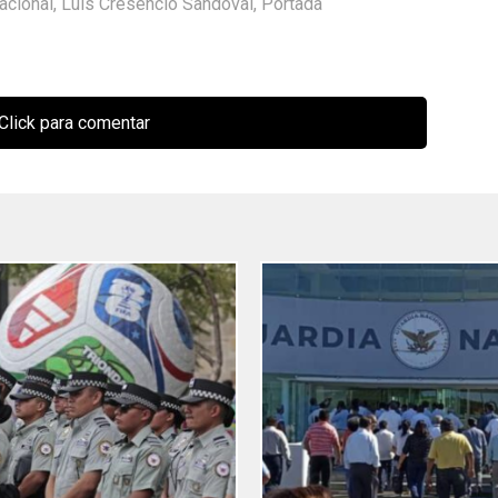
acional
,
Luis Cresencio Sandoval
,
Portada
Click para comentar