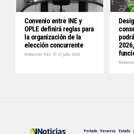
Convenio entre INE y
Desig
OPLE definirá reglas para
conse
la organización de la
podrá
elección concurrente
2026,
funci
Redacción Tres
21 julio, 2026
Redacció
Portada
Veracruz
Estado