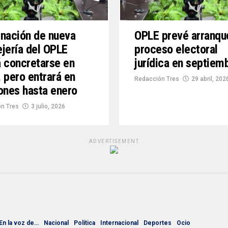
nación de nueva
OPLE prevé arranqu
jería del OPLE
proceso electoral
 concretarse en
jurídica en septiem
 pero entrará en
Redacción Tres
29 abril, 202
ones hasta enero
n Tres
3 julio, 2026
ADVERTISEMENT
En la voz de…
Nacional
Política
Internacional
Deportes
Ocio