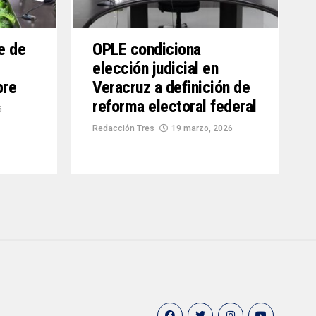
e de
OPLE condiciona
elección judicial en
bre
Veracruz a definición de
reforma electoral federal
6
Redacción Tres
19 marzo, 2026