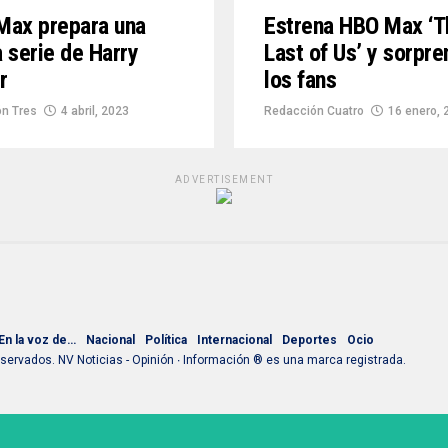
Max prepara una
Estrena HBO Max ‘T
 serie de Harry
Last of Us’ y sorpre
r
los fans
n Tres
4 abril, 2023
Redacción Cuatro
16 enero, 
ADVERTISEMENT
En la voz de…
Nacional
Política
Internacional
Deportes
Ocio
ervados. NV Noticias - Opinión ∙ Información ® es una marca registrada.