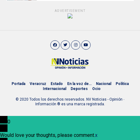
ADVERTISEMENT
Portada
Veracruz
Estado
En la voz de…
Nacional
Política
Internacional
Deportes
Ocio
© 2020 Todos los derechos reservados. NV Noticias - Opinión ∙
Información ® es una marca registrada.
0
Would love your thoughts, please comment.
x