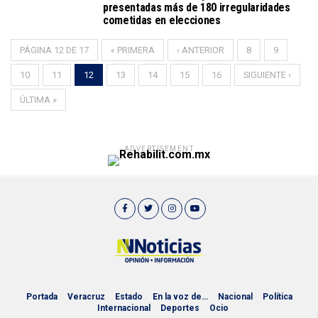
presentadas más de 180 irregularidades
cometidas en elecciones
PÁGINA 12 DE 17
« PRIMERA
‹ ANTERIOR
8
9
10
11
12
13
14
15
16
SIGUIENTE ›
ÚLTIMA »
ADVERTISEMENT
Portada
Veracruz
Estado
En la voz de…
Nacional
Política
Internacional
Deportes
Ocio