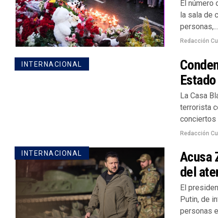
El número d
la sala de 
personas,...
Redacción Cu
Condena
INTERNACIONAL
Estado 
La Casa Bl
terrorista 
conciertos 
Redacción Cu
Acusa Z
INTERNACIONAL
del at
El presiden
Putin, de i
personas en