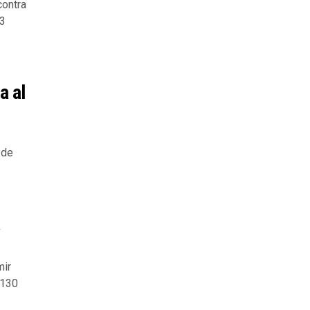
contra
43
a al
 de
a
mir
 130