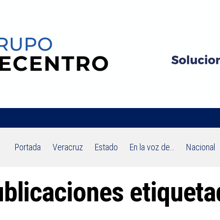
Portada
Veracruz
Estado
En la voz de…
Nacional
ublicaciones etiquet