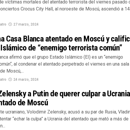
e víctimas mortales del atentado terrorista del viernes pasado 
conciertos Crocus City Hall, al noroeste de Moscú, ascendió a 1
atro
27 marzo, 2024
 Casa Blanca atentado en Moscú y calific
Islámico de “enemigo terrorista común”
anca afirmó que el grupo Estado Islámico (EI) es un “enemigo
común“, al condenar el atentado perpetrado el viernes en una sala
de Moscú,...
atro
24 marzo, 2024
elensky a Putin de querer culpar a Ucrani
entado de Moscú
te ucraniano, Volodimir Zelensky, acusó a su par de Rusia, Vladi
ntentar “echar la culpa” a Ucrania del atentado que mató a más de
...