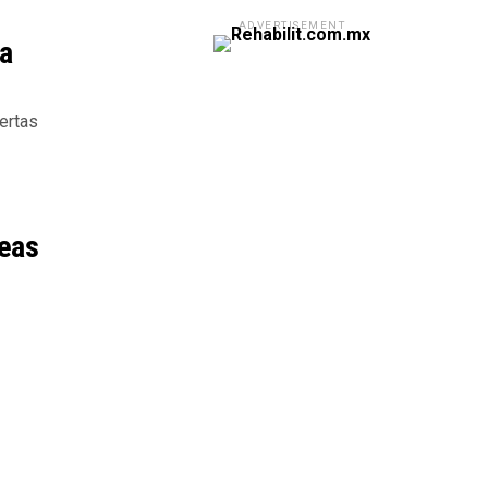
ADVERTISEMENT
ra
ertas
reas