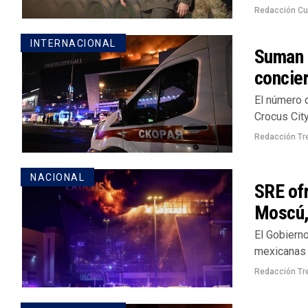
Redacción Cu
INTERNACIONAL
Suman 
concie
El número 
Crocus City
Redacción Tr
NACIONAL
SRE of
Moscú,
El Gobiern
mexicanas e
Redacción Tr