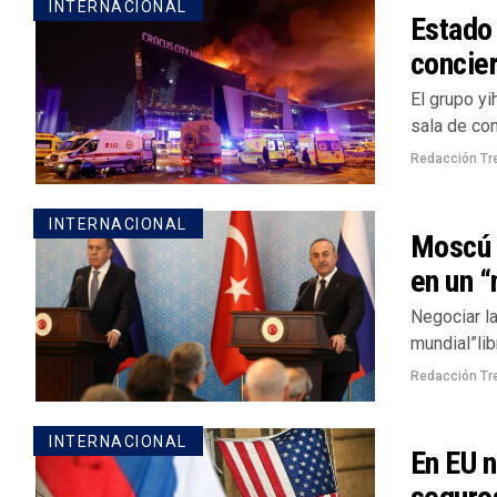
INTERNACIONAL
Estado 
concier
El grupo yi
sala de con
Redacción Tr
INTERNACIONAL
Moscú 
en un 
Negociar l
mundial”lib
Redacción Tr
INTERNACIONAL
En EU n