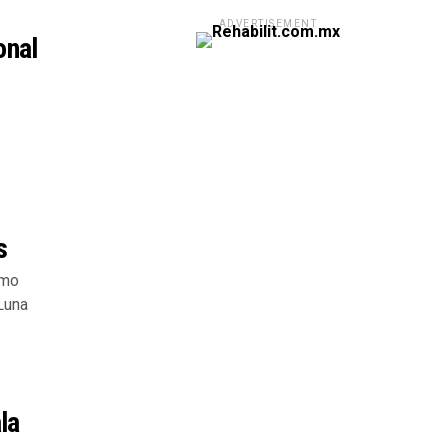
ADVERTISEMENT
onal
s
smo
Luna
la