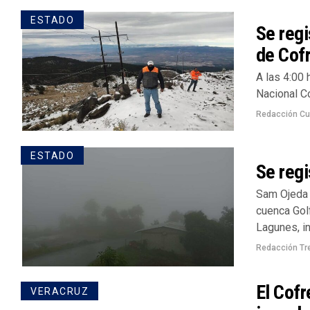
ESTADO
Se regi
de Cof
A las 4:00 
Nacional Co
Redacción Cu
ESTADO
Se regi
Sam Ojeda 
cuenca Gol
Lagunes, in
Redacción Tr
El Cofr
VERACRUZ