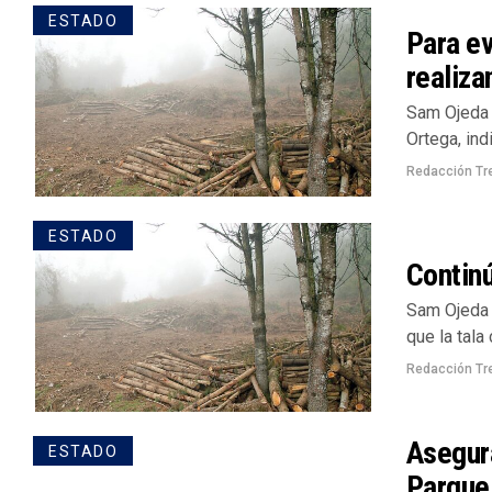
ESTADO
Para ev
realiza
Sam Ojeda /
Ortega, ind
Redacción Tr
ESTADO
Continú
Sam Ojeda /
que la tala
Redacción Tr
Asegur
ESTADO
Parque 