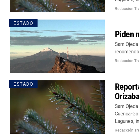
Redacción Tr
ESTADO
Piden n
Sam Ojeda /
recomendó n
Redacción Tr
Reporta
ESTADO
Orizab
Sam Ojeda 
Cuenca-Gol
Lagunes, in
Redacción Tr