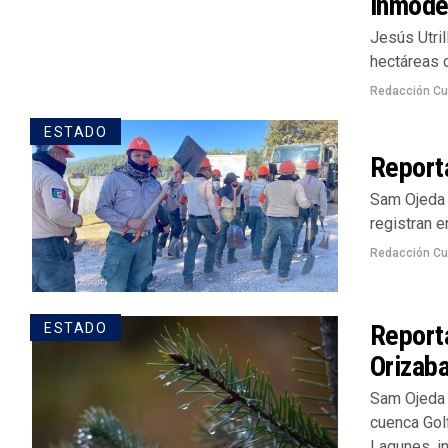
inmode
Jesús Utril
hectáreas d
Redacción Cu
ESTADO
Reporta
Sam Ojeda 
registran e
Redacción Cu
Reporta
ESTADO
Orizab
Sam Ojeda 
cuenca Gol
Lagunes, in