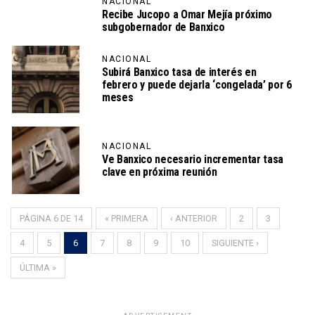
NACIONAL
Recibe Jucopo a Omar Mejía próximo
subgobernador de Banxico
NACIONAL
Subirá Banxico tasa de interés en
febrero y puede dejarla ‘congelada’ por 6
meses
NACIONAL
Ve Banxico necesario incrementar tasa
clave en próxima reunión
PÁGINA 6 DE 14
« PRIMERA
‹ ANTERIOR
2
3
4
5
6
7
8
9
10
SIGUIENTE ›
ÚLTIMA »