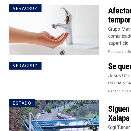
Afecta
VERACRUZ
tempor
Grupo Metr
comunicado
superficial 
Redacción U
Se qued
VERACRUZ
Jesús Utril
en una situ
Redacción Tr
ESTADO
Siguen
Xalapa
Gigi Turner