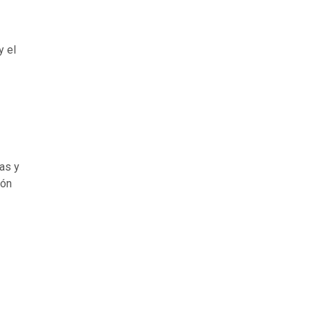
-
y el
as y
ión