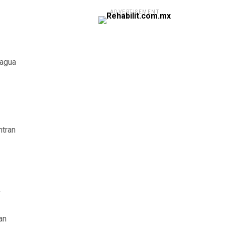
ADVERTISEMENT
 agua
ntran
a
an