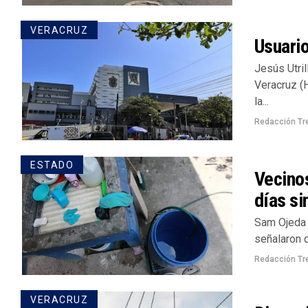
VERACRUZ
Usuario
Jesús Utril
Veracruz (
la...
Redacción Tr
ESTADO
Vecinos
días si
Sam Ojeda 
señalaron q
Redacción Tr
VERACRUZ