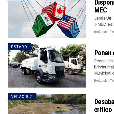
Disponi
MEC
Jesús Utril
T-MEC, es 
Redacción Tr
ESTADO
Ponen 
Redacción 
brindar me
Municipal d
Redacción Tr
VERACRUZ
Desaba
crítico