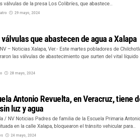
s válvulas de la presa Los Colibríes, que abastece...
atro
29 mayo, 2024
 válvulas que abastecen de agua a Xalapa
NV – Noticias Xalapa, Ver.- Este martes pobladores de Chilchotl
raron las válvulas de abastecimiento que surten del vital líquido
no
28 mayo, 2024
ela Antonio Revuelta, en Veracruz, tiene 
in luz y agua
la / NV Noticias Padres de familia de la Escuela Primaria Antoni
ituada en la calle Xalapa, bloquearon el tránsito vehicular para...
es
24 mayo, 2024