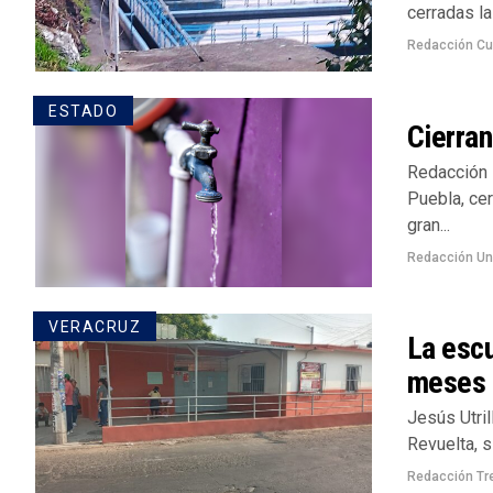
cerradas la
Redacción Cu
ESTADO
Cierran
Redacción 
Puebla, cer
gran...
Redacción U
VERACRUZ
La escu
meses s
Jesús Utril
Revuelta, s
Redacción Tr