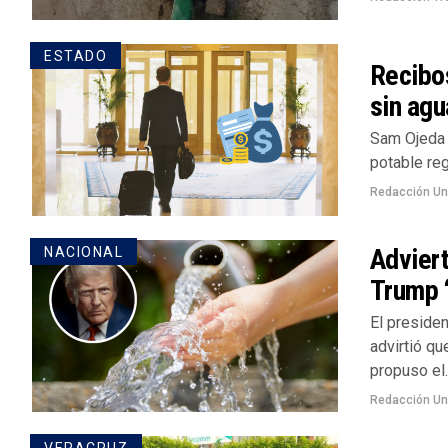
ESTADO
Recibos
sin agu
Sam Ojeda 
potable reg
Redacción U
Advier
NACIONAL
Trump ‘
El preside
advirtió qu
propuso el..
Redacción U
VERACRUZ