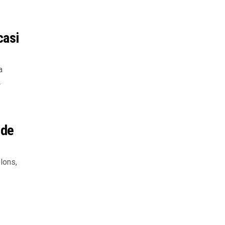
casi
a
.
ide
lons,