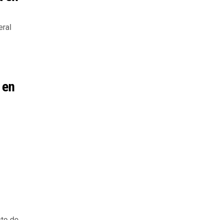
eral
 en
sto de