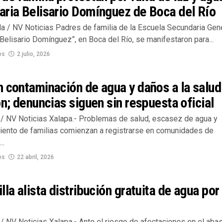
aria Belisario Domínguez de Boca del Río
la / NV Noticias Padres de familia de la Escuela Secundaria Gen
elisario Domínguez”, en Boca del Río, se manifestaron para...
es
2 julio, 2026
 contaminación de agua y daños a la salud
ón; denuncias siguen sin respuesta oficial
/ NV Noticias Xalapa.- Problemas de salud, escasez de agua y
ento de familias comienzan a registrarse en comunidades de
..
es
22 abril, 2026
lla alista distribución gratuita de agua por
/ NV Noticias Xalapa.- Ante el riesgo de afectaciones en el aba