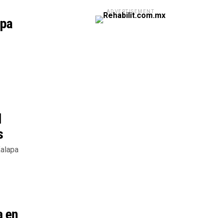
ADVERTISEMENT
apa
l
s
Xalapa
a en