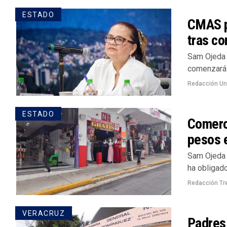
ESTADO
CMAS p
tras co
Sam Ojeda 
comenzará a
Redacción U
ESTADO
Comerci
pesos e
Sam Ojeda /
ha obligado
Redacción Tr
VERACRUZ
Padres 