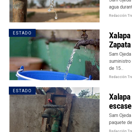
agua durant
Redacción Tr
Xalapa 
ESTADO
Zapata 
Sam Ojeda 
suministro
de 15...
Redacción Tr
ESTADO
Xalapa
escase
Sam Ojeda 
paquete de
Redacción Tr