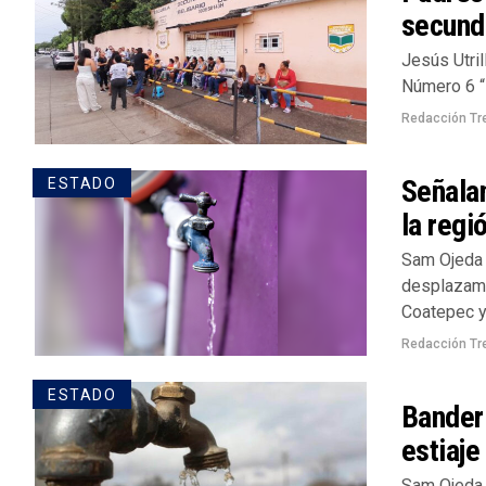
secund
Jesús Utril
Número 6 “B
Redacción Tr
Señalan
ESTADO
la regi
Sam Ojeda 
desplazami
Coatepec y.
Redacción Tr
ESTADO
Banderi
estiaje
Sam Ojeda 