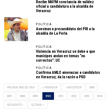
Recibe MAYM constancia de validez
oficial a candidatura a la alcaldía de
Veracruz
POLÍTICA
Asesinan a precandidato del PRI a la
alcaldía de La Perla
POLÍTICA
Violencia en Veracruz se debe a que
munícipes andan en temas “no
correctos”: UC
POLÍTICA
Confirma AMLO amenazas a candidatos
en Veracruz; da la razón a PRD
PÁGINA 890 DE 904
« PRIMERA
‹ ANTERIOR
886
887
888
889
890
891
892
893
894
SIGUIENTE ›
ÚLTIMA »