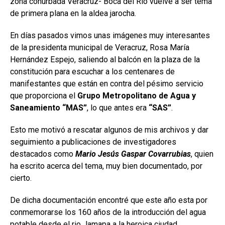
zona conurbada Veracruz- Boca del Rio vuelve a ser tema
de primera plana en la aldea jarocha.
En días pasados vimos unas imágenes muy interesantes
de la presidenta municipal de Veracruz, Rosa María
Hernández Espejo, saliendo al balcón en la plaza de la
constitución para escuchar a los centenares de
manifestantes que están en contra del pésimo servicio
que proporciona el
Grupo Metropolitano de Agua y
Saneamiento
“MAS”
, lo que antes era
“SAS”
.
Esto me motivó a rescatar algunos de mis archivos y dar
seguimiento a publicaciones de investigadores
destacados como
Mario Jesús Gaspar Covarrubias
, quien
ha escrito acerca del tema, muy bien documentado, por
cierto.
De dicha documentación encontré que este año esta por
conmemorarse los 160 años de la introducción del agua
potable desde el rio Jamapa a la heroica ciudad.