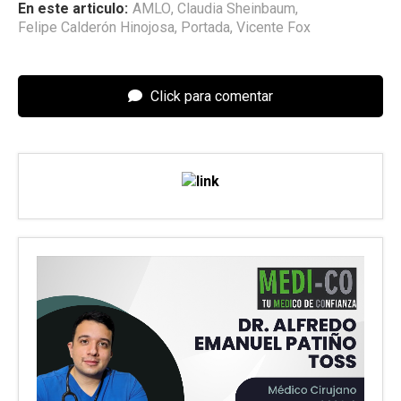
En este articulo:
AMLO
,
Claudia Sheinbaum
,
Felipe Calderón Hinojosa
,
Portada
,
Vicente Fox
Click para comentar