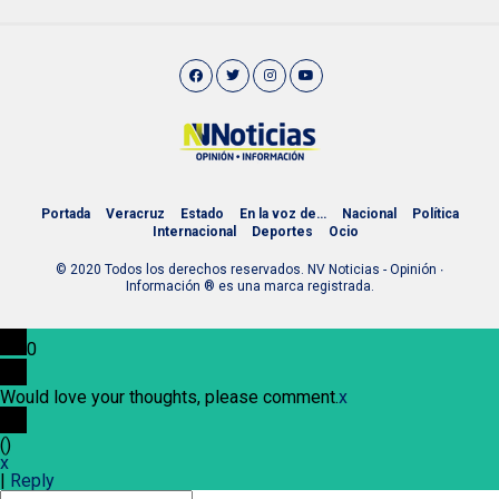
Portada
Veracruz
Estado
En la voz de…
Nacional
Política
Internacional
Deportes
Ocio
© 2020 Todos los derechos reservados. NV Noticias - Opinión ∙
Información ® es una marca registrada.
0
Would love your thoughts, please comment.
x
(
)
x
|
Reply