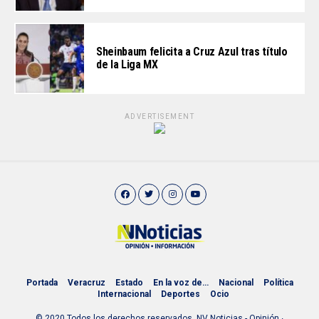
Sheinbaum felicita a Cruz Azul tras título
de la Liga MX
ADVERTISEMENT
Portada
Veracruz
Estado
En la voz de…
Nacional
Política
Internacional
Deportes
Ocio
© 2020 Todos los derechos reservados. NV Noticias - Opinión ∙