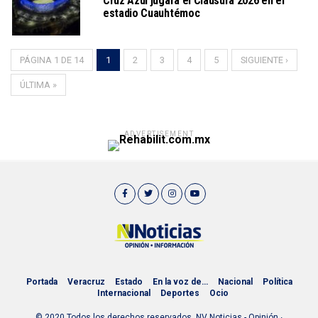
Cruz Azul jugará el Clausura 2026 en el
estadio Cuauhtémoc
PÁGINA 1 DE 14
1
2
3
4
5
SIGUIENTE ›
ÚLTIMA »
ADVERTISEMENT
Portada
Veracruz
Estado
En la voz de…
Nacional
Política
Internacional
Deportes
Ocio
© 2020 Todos los derechos reservados. NV Noticias - Opinión ∙