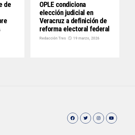
e de
OPLE condiciona
elección judicial en
bre
Veracruz a definición de
reforma electoral federal
6
Redacción Tres
19 marzo, 2026