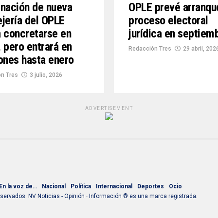
nación de nueva
OPLE prevé arranqu
jería del OPLE
proceso electoral
 concretarse en
jurídica en septiem
 pero entrará en
Redacción Tres
29 abril, 202
ones hasta enero
n Tres
3 julio, 2026
ADVERTISEMENT
En la voz de…
Nacional
Política
Internacional
Deportes
Ocio
ervados. NV Noticias - Opinión ∙ Información ® es una marca registrada.