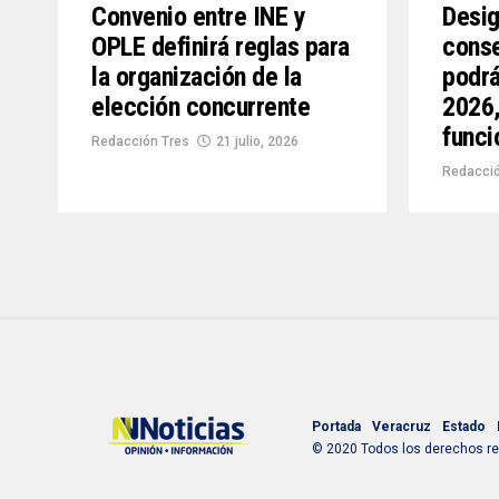
Convenio entre INE y
Desig
OPLE definirá reglas para
conse
la organización de la
podrá
elección concurrente
2026,
funci
Redacción Tres
21 julio, 2026
Redacció
Portada
Veracruz
Estado
© 2020 Todos los derechos res