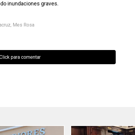
ando inundaciones graves.
acruz
,
Mes Rosa
Click para comentar