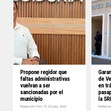
Propone regidor que
Garan
faltas administrativas
de Ve
vuelvan a ser
en tr
sancionadas por el
pasap
municipio
la SR
Redacción Tres
30 julio, 2026
Redacció