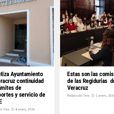
tiza Ayuntamiento
Estas son las comi
racruz continuidad
de las Regidurías d
ámites de
Veracruz
ortes y servicio de
Redacción Tres
2 enero, 202
E
n Tres
8 enero, 2026