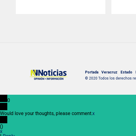
Portada
Veracruz
Estado
© 2020 Todos los derechos res
0
Would love your thoughts, please comment.
x
(
)
x