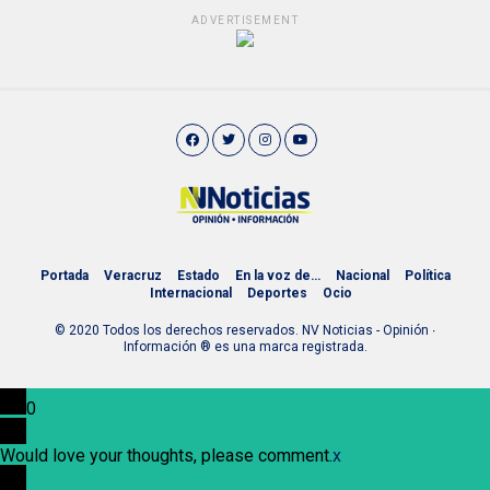
ADVERTISEMENT
Portada
Veracruz
Estado
En la voz de…
Nacional
Política
Internacional
Deportes
Ocio
© 2020 Todos los derechos reservados. NV Noticias - Opinión ∙
Información ® es una marca registrada.
0
Would love your thoughts, please comment.
x