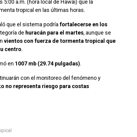
s 5:00 a.m. (hora local de Hawái) que la
menta tropical en las últimas horas.
ló que el sistema podría
fortalecerse en los
ategoría de
huracán para el martes
, aunque se
on
vientos con fuerza de tormenta tropical que
su centro
.
imó en
1007 mb (29.74 pulgadas)
.
nuarán con el monitoreo del fenómeno y
ko no representa riesgo para costas
opical