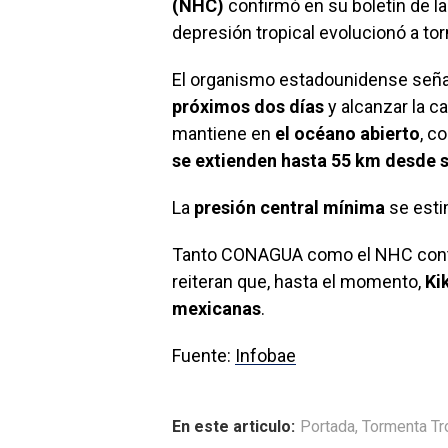
(NHC)
confirmó en su boletín de la
depresión tropical evolucionó a tor
El organismo estadounidense seña
próximos dos días
y alcanzar la c
mantiene en
el océano abierto
, c
se extienden hasta 55 km desde 
La
presión central mínima
se est
Tanto CONAGUA como el NHC conti
reiteran que, hasta el momento,
Ki
mexicanas
.
Fuente:
Infobae
En este articulo:
Portada
,
Tormenta Tr