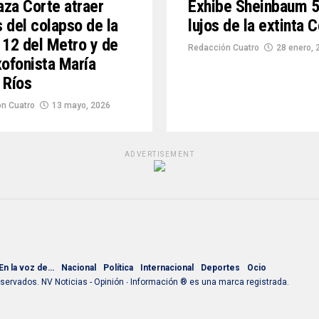
za Corte atraer
Exhibe Sheinbaum 
 del colapso de la
lujos de la extinta 
 12 del Metro y de
Redacción Cuatro
28 enero, 
xofonista María
 Ríos
n Cuatro
13 mayo, 2026
ADVERTISEMENT
En la voz de…
Nacional
Política
Internacional
Deportes
Ocio
ervados. NV Noticias - Opinión ∙ Información ® es una marca registrada.