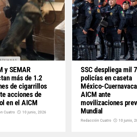
 y SEMAR
SSC despliega mil 
tan más de 1.2
policías en caseta
nes de cigarrillos
México-Cuernavaca
te acciones de
AICM ante
ol en el AICM
movilizaciones prev
Mundial
n Cuatro
10 junio, 2026
Redacción Cuatro
10 junio, 