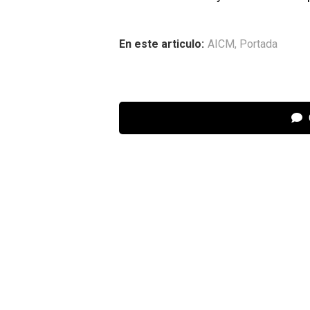
En este articulo:
AICM
,
Portada