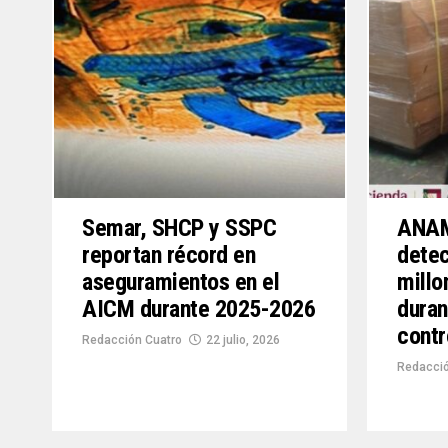
Semar, SHCP y SSPC
ANAM
reportan récord en
detec
aseguramientos en el
millo
AICM durante 2025-2026
duran
contr
Redacción Cuatro
22 julio, 2026
Redacció