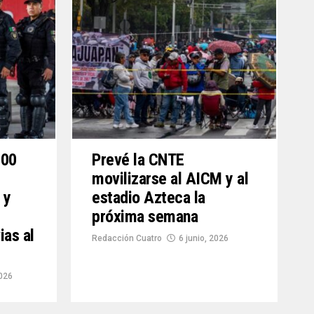
700
Prevé la CNTE
movilizarse al AICM y al
 y
estadio Azteca la
próxima semana
ias al
Redacción Cuatro
6 junio, 2026
2026